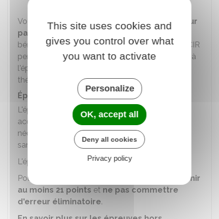
Vous devez
avoir satisfait à l'épreuve HC pour
This site uses cookies and
passer l'épreuve CIR
. Vous conservez le
gives you control over what
bénéfice de cette épreuve HC pour 5 épreuves CIR
you want to activate
pendant les 3 ans qui suivent la date de réussite à
l'épreuve HC à condition de valider l'épreuve
théorique motocyclette (code).
Personalize
Épreuve en circulation (CIR)
L'épreuve CIR permet de vérifier que vous avez
OK, accept all
acquis les connaissances et les comportements
nécessaires pour circuler en sécurité, sans gêner,
Deny all cookies
sans surprendre et sans être surpris.
Privacy policy
L'épreuve CIR dure
32 minutes
.
Pour être reçu à l'épreuve CIR, vous devez
obtenir
au moins 21 points
et
ne pas commettre
d'erreur éliminatoire
.
En savoir plus sur les épreuves hors