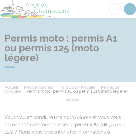
Angeac-Champagne
Acc
Permis moto : permis A1
ou permis 125 (moto
légère)
Accueil
Mes démarches
Transports - Mobilité
Permis de
conduire
Permis moto : permis A1 ou permis 125 (moto légère)
Partager
Partager sur Facebook
Partager sur X - Twit
Partager sur
Par
Vous voulez conduire une
moto légère
et vous vous
demandez comment passer le
permis A1
(dit
permis
125
) ? Nous vous présentons les informations à