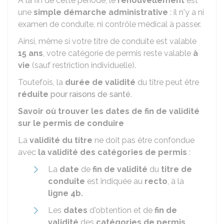
À la fin de cette période, le
renouvellement
est
une
simple démarche administrative
: il n'y a ni
examen de conduite, ni contrôle médical à passer.
Ainsi, même si votre titre de conduite est valable
15 ans
, votre catégorie de permis reste valable
à
vie
(sauf restriction individuelle).
Toutefois, la
durée de validité
du titre peut être
réduite
pour raisons de santé
.
Savoir où trouver les dates de fin de validité
sur le permis de conduire
La
validité du titre
ne doit pas être confondue
avec
la validité des catégories de permis
:
La
date
de
fin de validité
du
titre de
conduite
est indiquée au
recto
, à la
ligne 4b.
Les
dates
d'obtention et de
fin de
validité
des
catégories de permis