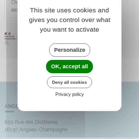
Changements dans l'administration d'une
This site uses cookies and
association
gives you control over what
you want to activate
Personalize
OK, accept all
Deny all cookies
Privacy policy
ANGEAC-CHAMPAGNE
850 Rue des Distilleries
16130
Angeac-Champagne