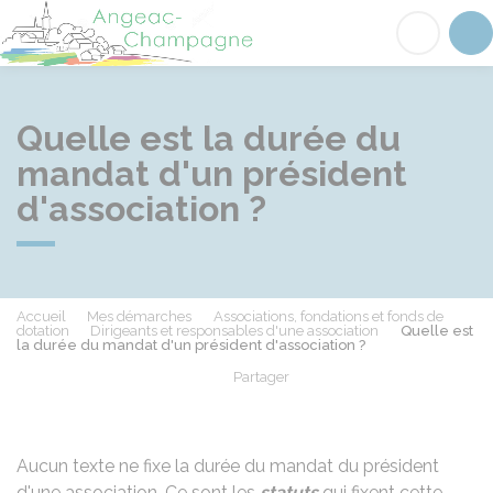
Angeac-Champagne
Acc
Quelle est la durée du
mandat d'un président
d'association ?
Accueil
Mes démarches
Associations, fondations et fonds de
dotation
Dirigeants et responsables d'une association
Quelle est
la durée du mandat d'un président d'association ?
Partager
Partager sur Facebook
Partager sur X - Twit
Partager sur
Par
Aucun texte ne fixe la durée du mandat du président
d'une association. Ce sont les
statuts
qui fixent cette