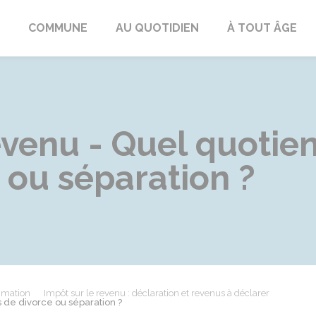
ngeac-Champagne
COMMUNE
AU QUOTIDIEN
À TOUT ÂGE
evenu - Quel quotien
 ou séparation ?
mmation
Impôt sur le revenu : déclaration et revenus à déclarer
s de divorce ou séparation ?