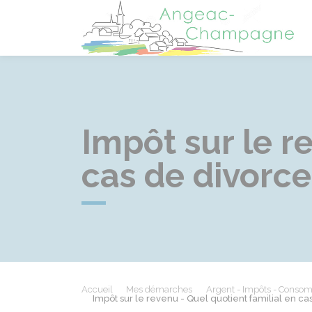
A
Impôt sur le r
cas de divorce
Accueil
Mes démarches
Argent - Impôts - Conso
Impôt sur le revenu - Quel quotient familial en ca