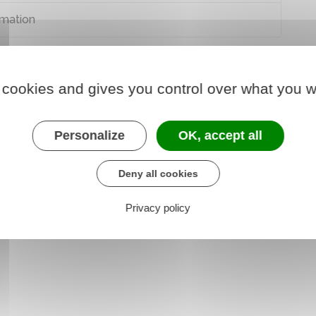
rmation
 cookies and gives you control over what you w
3 à 199
Personalize
OK, accept all
if à la prise en compte de la situation et des
venu
Deny all cookies
Privacy policy