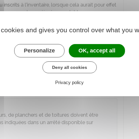
 inscrits
à l'inventaire, lorsque cela aurait pour effet
r apparence de manière inacceptable.
 cookies and gives you control over what you w
n des bâtiments est-elle obligatoire ?
Personalize
OK, accept all
aux auxquels est soumis le bâtiment :
Deny all cookies
ement de façade
Privacy policy
tion de toiture
rs, de planchers et de toitures doivent être
s indiquées dans un arrêté disponible sur