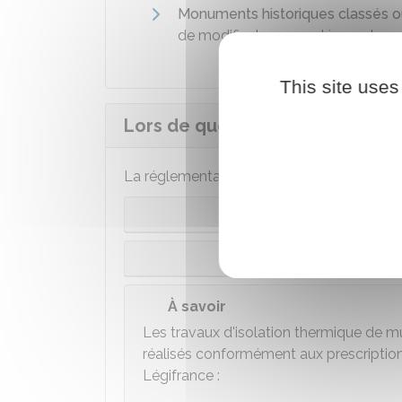
Monuments historiques classés ou
de modifier leur caractère ou leu
This site uses
Lors de quels travaux l'isolatio
La réglementation dépend du type de trav
Raval
Réfec
À savoir
Les travaux d'isolation thermique de mu
réalisés conformément aux prescription
Légifrance :