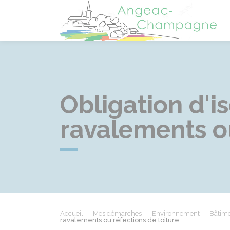
A
Obligation d'i
ravalements ou
Accueil
Mes démarches
Environnement
Bâtime
ravalements ou réfections de toiture