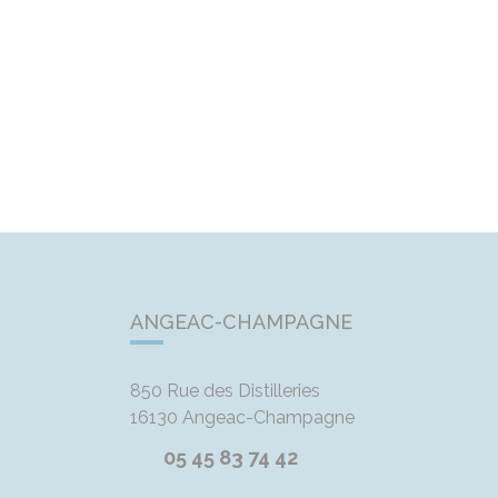
ANGEAC-CHAMPAGNE
850 Rue des Distilleries
16130
Angeac-Champagne
05 45 83 74 42