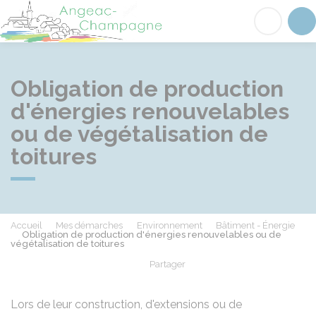
Angeac-Champagne
Acc
Obligation de production
d'énergies renouvelables
ou de végétalisation de
toitures
Accueil
Mes démarches
Environnement
Bâtiment - Énergie
Obligation de production d'énergies renouvelables ou de
végétalisation de toitures
Partager
Partager sur Facebook
Partager sur X - Twit
Partager sur
Par
Lors de leur construction, d'extensions ou de