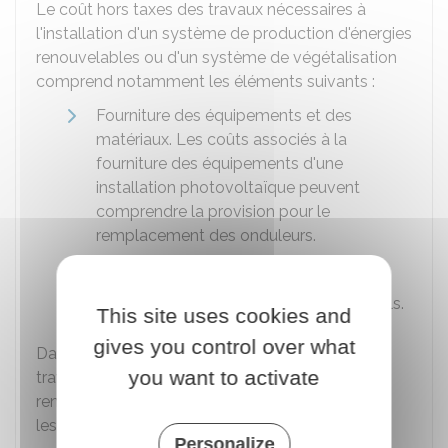
Le coût hors taxes des travaux nécessaires à
l'installation d'un système de production d'énergies
renouvelables ou d'un système de végétalisation
comprend notamment les éléments suivants :
Fourniture des équipements et des
matériaux. Les coûts associés à la
fourniture des équipements d'une
installation photovoltaïque peuvent
comprendre la provision pour le
remplacement des onduleurs.
Installation et mise en œuvre
Réalisation des raccordements éventuels.
This site uses cookies and
gives you control over what
Dans le cas d'un bâtiment existant, lorsque les
you want to activate
travaux ne sont pas initialement prévus et sont
rendus nécessaires par l'installation du système,
les coûts suivants peuvent être pris en compte :
Personalize