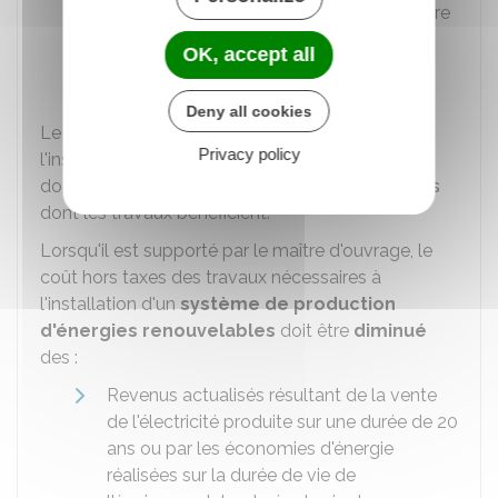
Coûts liés au renforcement de la structure
et des fondations
OK, accept all
Coûts liés à la réfection de l'étanchéité.
Deny all cookies
Le coût hors taxes des travaux nécessaires à
Privacy policy
l'installation d'un
système de végétalisation
doit être
diminué
, s'il y en a, des
aides publiques
dont les travaux bénéficient.
Lorsqu'il est supporté par le maître d'ouvrage, le
coût hors taxes des travaux nécessaires à
l'installation d'un
système de production
d'énergies renouvelables
doit être
diminué
des :
Revenus actualisés résultant de la vente
de l'électricité produite sur une durée de 20
ans ou par les économies d'énergie
réalisées sur la durée de vie de