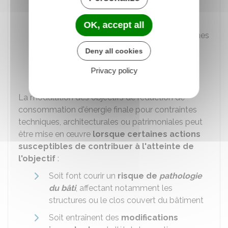
Coûts manifestement
disproportionnés
des actions par
OK, accept all
rapport aux avantages attendus en termes
de consommation d'énergie finale. Cela
Deny all cookies
doit être justifié sur la base d'une
Privacy policy
argumentation technique et financière.
La modulation des objectifs de réduction de
consommation d'énergie finale pour contraintes
techniques, architecturales ou patrimoniales peut
être mise en œuvre
lorsque certaines actions
susceptibles de contribuer à l'atteinte de
l'objectif
:
Soit font courir un
risque de
pathologie
du bâti
, affectant notamment les
structures ou le clos couvert du bâtiment
Soit entraînent des
modifications