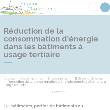
Angeac-Champagne
Acc
Réduction de la
consommation d'énergie
dans les bâtiments à
usage tertiaire
Accueil
Mes démarches
Environnement
Bâtiment - Énergie
Réduction de la consommation d'énergie dans les bâtiments à
usage tertiaire
Partager
Partager sur Facebook
Partager sur X - Twit
Partager sur
Par
Les
bâtiments, parties de bâtiments ou