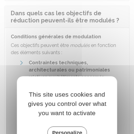
Dans quels cas les objectifs de
réduction peuvent-ils être modulés ?
Conditions générales de modulation
Ces objectifs peuvent être
modulés
en fonction
des éléments suivants :
Contraintes techniques,
architecturales ou patrimoniales
relatives aux bâtiments concernés
Changement de l'activité exercée
This site uses cookies and
dans ces bâtiments ou du
volume
de
cette activité. Par exemple : un
gives you control over what
changement de l'amplitude horaire
you want to activate
d'accueil du public peut modifier
considérablement la quantité d'énergie
dépensée par le bâtiment.
Personalize