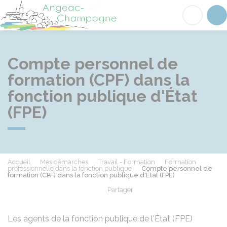
Angeac-Champagne
Acc
Compte personnel de
formation (CPF) dans la
fonction publique d'État
(FPE)
Accueil
Mes démarches
Travail - Formation
Formation
professionnelle dans la fonction publique
Compte personnel de
formation (CPF) dans la fonction publique d'État (FPE)
Partager
Partager sur Facebook
Partager sur X - Twit
Partager sur
Par
Les agents de la fonction publique de l'État (FPE)