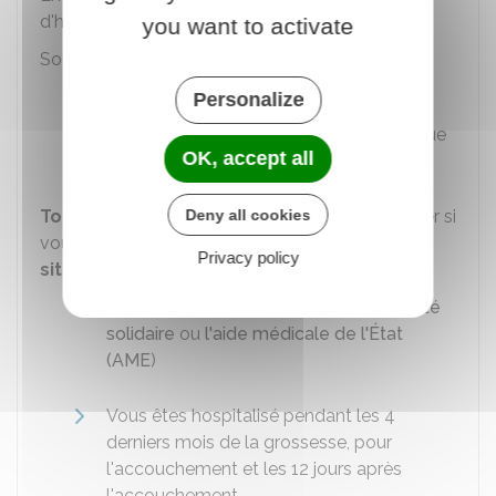
d'hospitalisation, y compris le jour de sortie.
you want to activate
Son montant est le suivant :
20 €
par jour en hôpital ou en clinique
Personalize
15 €
par jour dans le service psychiatrique
OK, accept all
d'un établissement de santé.
Deny all cookies
Toutefois
, vous ne payez pas le forfait journalier si
vous vous trouvez notamment
dans l'une des
Privacy policy
situations suivantes
:
Vous percevez la
complémentaire santé
solidaire
ou
l'aide médicale de l'État
(AME
)
Vous êtes hospitalisé pendant les 4
derniers mois de la grossesse, pour
l'accouchement et les 12 jours après
l'accouchement