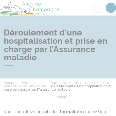
Angeac-Champagne
Acc
Déroulement d'une
hospitalisation et prise en
charge par l'Assurance
maladie
Accueil
Mes démarches
Social - Santé
Remboursement des
soins par la Sécurité sociale
Déroulement d'une hospitalisation et
prise en charge par l'Assurance maladie
Partager
Partager sur Facebook
Partager sur X - Twit
Partager sur
Par
Vous souhaitez connaître les
formalités
d'admission