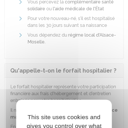
Vous percevez la
complémentaire santé
solidaire
ou
l'aide médicale de l'État
Pour votre nouveau-né, s'il est hospitalisé
dans les 30 jours suivant sa naissance
Vous dépendez du
régime local d'Alsace-
Moselle
.
Qu'appelle-t-on le forfait hospitalier ?
Le forfait hospitalier représente votre participation
financière aux frais d'hébergement et d'entretien
entraînés par votre hospitalisation.
Il n'est donc
pas pris en charge par l'Assurance
This site uses cookies and
maladie.
gives you control over what
En principe, Il est dû pour chaque journée