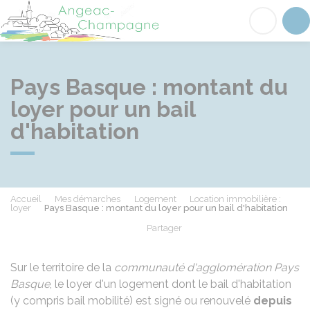
Angeac-Champagne
Acc
Pays Basque : montant du
loyer pour un bail
d'habitation
Accueil
Mes démarches
Logement
Location immobilière :
loyer
Pays Basque : montant du loyer pour un bail d'habitation
Partager
Partager sur Facebook
Partager sur X - Twit
Partager sur
Par
Sur le territoire de la
communauté d'agglomération Pays
Basque
, le loyer d'un logement dont le bail d'habitation
(y compris bail mobilité) est signé ou renouvelé
depuis