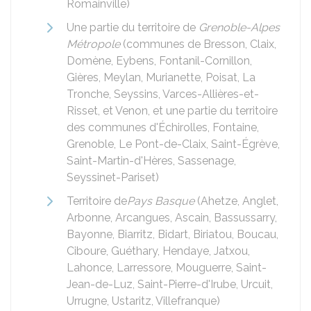
Romainville)
Une partie du territoire de
Grenoble-Alpes
Métropole
(communes de Bresson, Claix,
Domène, Eybens, Fontanil-Cornillon,
Gières, Meylan, Murianette, Poisat, La
Tronche, Seyssins, Varces-Allières-et-
Risset, et Venon, et une partie du territoire
des communes d'Échirolles, Fontaine,
Grenoble, Le Pont-de-Claix, Saint-Égrève,
Saint-Martin-d'Hères, Sassenage,
Seyssinet-Pariset)
Territoire de
Pays Basque
(Ahetze, Anglet,
Arbonne, Arcangues, Ascain, Bassussarry,
Bayonne, Biarritz, Bidart, Biriatou, Boucau,
Ciboure, Guéthary, Hendaye, Jatxou,
Lahonce, Larressore, Mouguerre, Saint-
Jean-de-Luz, Saint-Pierre-d'Irube, Urcuit,
Urrugne, Ustaritz, Villefranque)