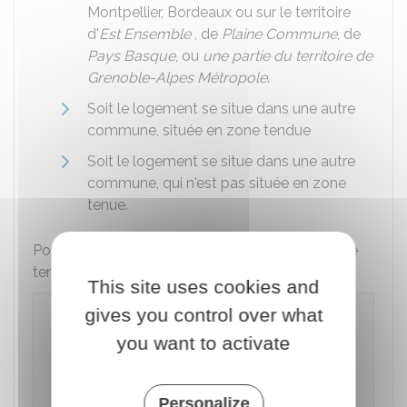
Montpellier, Bordeaux ou sur le territoire
d'
Est Ensemble
, de
Plaine Commune
, de
Pays Basque
, ou
une partie du territoire de
Grenoble-Alpes Métropole
.
Soit le logement se situe dans une autre
commune, située en zone tendue
Soit le logement se situe dans une autre
commune, qui n'est pas située en zone
tenue.
Pour savoir si votre commune est située en zone
tendue, vous pouvez utiliser ce simulateur :
This site uses cookies and
gives you control over what
Savoir si un logement est situé en
zone tendue (préavis du locataire et
you want to activate
encadrement des loyers)
Accéder au Simulateur
Personalize