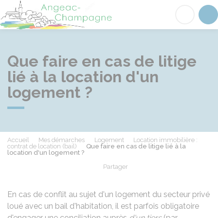
Angeac-Champagne
Acc
Que faire en cas de litige
lié à la location d'un
logement ?
Accueil
Mes démarches
Logement
Location immobilière :
contrat de location (bail)
Que faire en cas de litige lié à la
location d'un logement ?
Partager
Partager sur Facebook
Partager sur X - Twit
Partager sur
Par
En cas de conflit au sujet d'un logement du secteur privé
loué avec un bail d'habitation, il est parfois obligatoire
d'engager une conciliation auprès
d'un tiers
(par