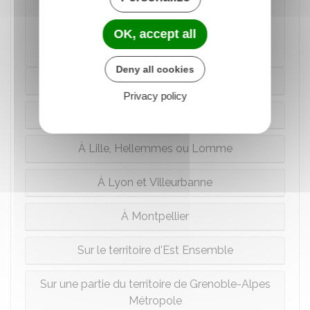
OK, accept all
Direction de l'information légale et administrative
(Dila) - Premier ministre
Deny all cookies
À Paris
Privacy policy
À Bordeaux
À Lille, Hellemmes ou Lomme
À Lyon et Villeurbanne
À Montpellier
Sur le territoire d'Est Ensemble
Sur une partie du territoire de Grenoble-Alpes
Métropole