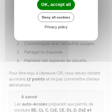
Autonomie et la conscience du risque
OK, accept all
Connaître et utiliser les commandes
Deny all cookies
Prendre l'information
Adapter son allure aux circonstances
Privacy policy
Appliquer la réglementation
Communiquer avec les autres usagers
Partager la chaussée
Maintenir des espaces de sécurité.
Pour être reçu à l'épreuve CIR, vous devez obtenir
au moins
17 points
et ne pas commettre d'erreur
éliminatoire.
À savoir
Les
auto-écoles
préparant aux permis de
conduire
BE, C1, C, C1E, CE, D1, D, D1E et