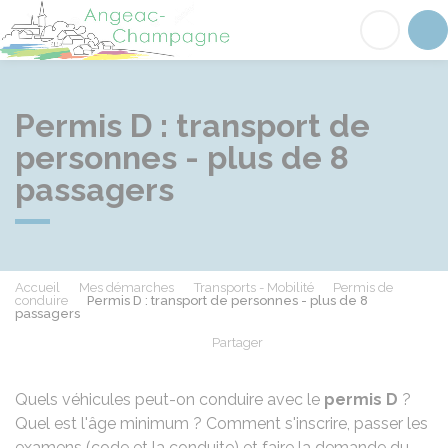
Angeac-Champagne
Acc
Permis D : transport de
personnes - plus de 8
passagers
Accueil
Mes démarches
Transports - Mobilité
Permis de
conduire
Permis D : transport de personnes - plus de 8
passagers
Partager
Partager sur Facebook
Partager sur X - Twit
Partager sur
Par
Quels véhicules peut-on conduire avec le
permis D
?
Quel est l'âge minimum ? Comment s'inscrire, passer les
examens (code et la conduite) et faire la demande du