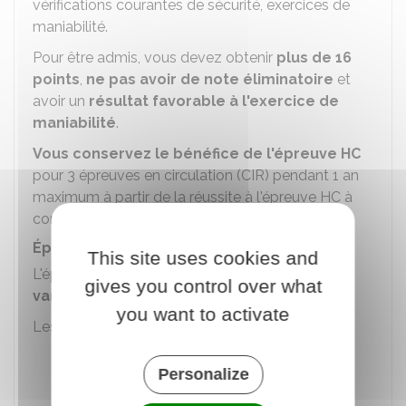
vérifications courantes de sécurité, exercices de
maniabilité.
Pour être admis, vous devez obtenir
plus de 16
points
,
ne pas avoir de note éliminatoire
et
avoir un
résultat favorable à l'exercice de
maniabilité
.
Vous conservez le bénéfice de l'épreuve HC
pour 3 épreuves en circulation (CIR) pendant 1 an
maximum à partir de la réussite à l'épreuve HC à
condition de valider l'épreuve théorique.
Épreuve en circulation (CIR)
This site uses cookies and
L'épreuve CIR se déroule sur des
itinéraires
gives you control over what
variés
.
you want to activate
Les
compétences
suivantes sont évaluées :
Savoir s'installer et assurer la sécurité à
Personalize
bord