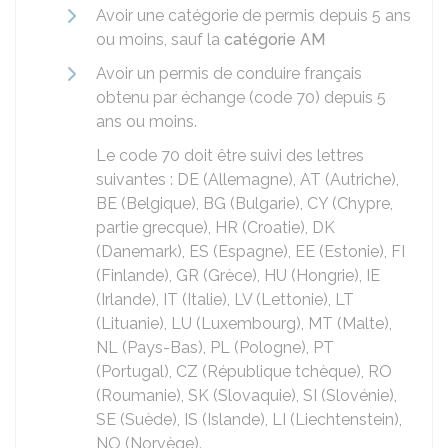
Avoir une catégorie de permis depuis 5 ans
ou moins, sauf la
catégorie AM
Avoir un permis de conduire français
obtenu par échange (code 70) depuis 5
ans ou moins.
Le code 70 doit être suivi des lettres
suivantes : DE (Allemagne), AT (Autriche),
BE (Belgique), BG (Bulgarie), CY (Chypre,
partie grecque), HR (Croatie), DK
(Danemark), ES (Espagne), EE (Estonie), FI
(Finlande), GR (Grèce), HU (Hongrie), IE
(Irlande), IT (Italie), LV (Lettonie), LT
(Lituanie), LU (Luxembourg), MT (Malte),
NL (Pays-Bas), PL (Pologne), PT
(Portugal), CZ (République tchèque), RO
(Roumanie), SK (Slovaquie), SI (Slovénie),
SE (Suède), IS (Islande), LI (Liechtenstein),
NO (Norvège).