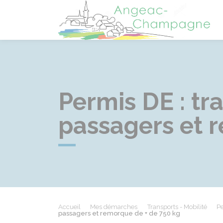
A
Permis DE : tr
passagers et 
Accueil
Mes démarches
Transports - Mobilité
Pe
passagers et remorque de + de 750 kg