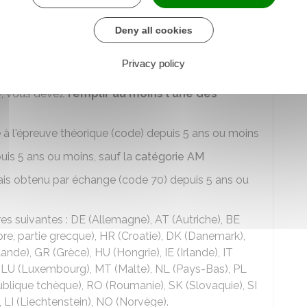
uve théorique)
Deny all cookies
Privacy policy
e auto-école ou en candidat libre
.
e
, vous devez
remplir au moins l'une des
e à l'épreuve théorique (code) depuis 5 ans ou moins
uis 5 ans ou moins, sauf la
catégorie AM
ais obtenu par échange (code 70) depuis 5 ans ou
res suivantes : DE (Allemagne), AT (Autriche), BE
pre, partie grecque), HR (Croatie), DK (Danemark),
ande), GR (Grèce), HU (Hongrie), IE (Irlande), IT
ie), LU (Luxembourg), MT (Malte), NL (Pays-Bas), PL
ublique tchèque), RO (Roumanie), SK (Slovaquie), SI
), LI (Liechtenstein), NO (Norvège).