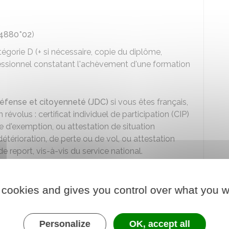
14880*02
)
égorie D (+ si nécessaire, copie du diplôme,
rofessionnel constatant l'achèvement d'une formation
défense et citoyenneté (JDC)
si vous êtes français,
révolus : certificat individuel de participation (CIP)
le d'exemption, ou attestation de situation
étérioration, de perte ou de vol, ou attestation
de report, vis-à-vis du service national.
de régularité du séjour
ou, si vous êtes dispensé d'un
résence en France depuis au moins 6 mois (feuille de
 cookies and gives you control over what you w
Personalize
OK, accept all