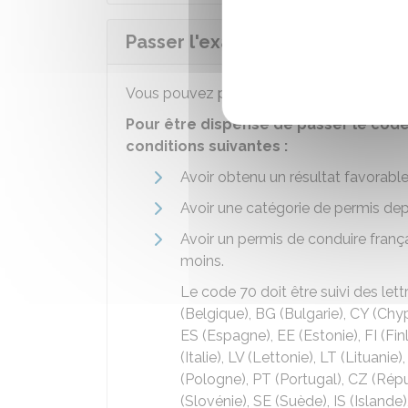
Passer l'examen du code (épre
Vous pouvez
passer le code (ETG) via un
Pour être dispensé de passer le cod
conditions suivantes :
Avoir obtenu un résultat favorabl
Avoir une catégorie de permis dep
Avoir un permis de conduire franç
moins.
Le code 70 doit être suivi des lett
(Belgique), BG (Bulgarie), CY (Chy
ES (Espagne), EE (Estonie), FI (Finl
(Italie), LV (Lettonie), LT (Lituan
(Pologne), PT (Portugal), CZ (Rép
(Slovénie), SE (Suède), IS (Islande