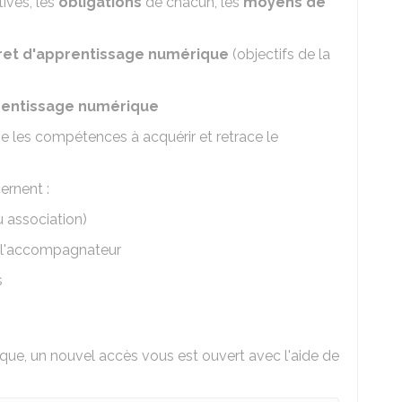
tives, les
obligations
de chacun, les
moyens de
vret d'apprentissage numérique
(objectifs de la
pprentissage numérique
e les compétences à acquérir et retrace le
ernent :
u association)
, l'accompagnateur
s
ique, un nouvel accès vous est ouvert avec l'aide de