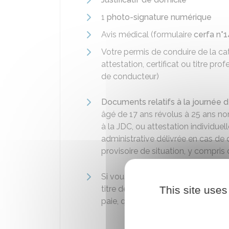
1
photo-signature numérique
Avis médical (formulaire
cerfa n°
Votre permis de conduire de la cat
attestation, certificat ou titre p
de conducteur)
Documents relatifs à la journée 
âgé de 17 ans révolus à 25 ans non 
à la JDC, ou attestation individuel
administrative délivrée en cas de d
provisoire de situation, y compris 
Si vous êtes étranger,
justificatif 
titre de séjour, preuve de votre p
This site uses
paie, quittance de loyer…).