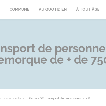
ngeac-Champagne
COMMUNE
AU QUOTIDIEN
À TOUT ÂGE
ansport de personne
remorque de + de 75
rmis de conduire
Permis DE : transport de personnes + de 8