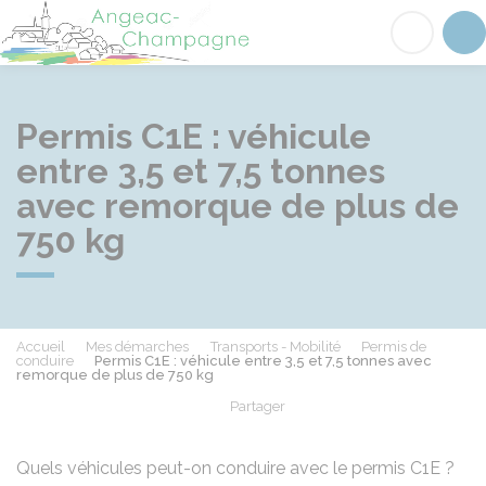
Angeac-Champagne
Acc
Permis C1E : véhicule
entre 3,5 et 7,5 tonnes
avec remorque de plus de
750 kg
Accueil
Mes démarches
Transports - Mobilité
Permis de
conduire
Permis C1E : véhicule entre 3,5 et 7,5 tonnes avec
remorque de plus de 750 kg
Partager
Partager sur Facebook
Partager sur X - Twit
Partager sur
Par
Quels véhicules peut-on conduire avec le permis C1E ?