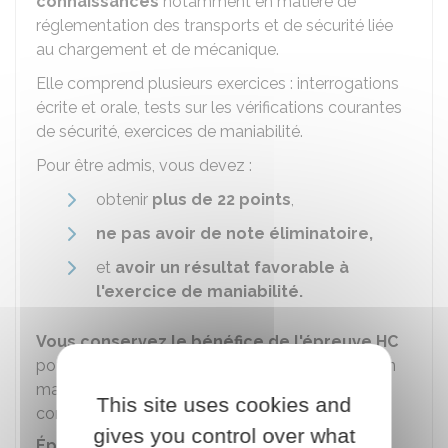
connaissances
notamment en matière de
réglementation des transports et de sécurité liée
au chargement et de mécanique.
Elle comprend plusieurs exercices : interrogations
écrite et orale, tests sur les vérifications courantes
de sécurité, exercices de maniabilité.
Pour être admis, vous devez :
obtenir
plus de 22 points
,
ne pas avoir de note éliminatoire,
et
avoir un résultat favorable à
l'exercice de maniabilité.
Vous conservez le bénéfice de l'épreuve HC
pour 3 épreuves en circulation (CIR) pendant 1 an
maximum à partir de la réussite à l'épreuve HC à
This site uses cookies and
condition de valider l'épreuve théorique.
gives you control over what
Épreuve en circulation (CIR)