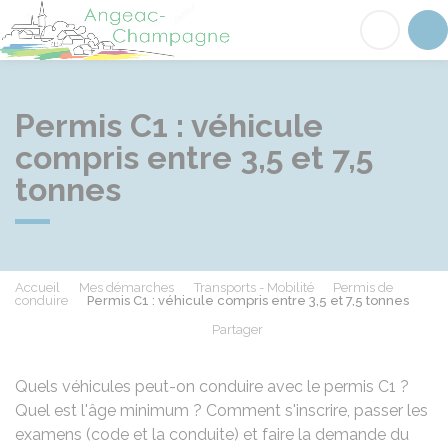
Angeac-Champagne
Acc
Permis C1 : véhicule
compris entre 3,5 et 7,5
tonnes
Accueil
Mes démarches
Transports - Mobilité
Permis de
conduire
Permis C1 : véhicule compris entre 3,5 et 7,5 tonnes
Partager
Partager sur Facebook
Partager sur X - Twit
Partager sur
Par
Quels véhicules peut-on conduire avec le permis C1 ?
Quel est l'âge minimum ? Comment s'inscrire, passer les
examens (code et la conduite) et faire la demande du