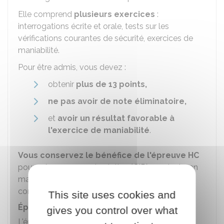
Elle comprend
plusieurs exercices
:
interrogations écrite et orale, tests sur les
vérifications courantes de sécurité, exercices de
maniabilité.
Pour être admis, vous devez :
obtenir
plus de 13 points,
ne pas avoir de note éliminatoire,
et
avoir un résultat favorable à
l'exercice de maniabilité
.
Vous conservez le bénéfice de l'épreuve HC
pour 3 épreuves en circulation (CIR) pendant 1 an
maximum à partir de la réussite à l'épreuve HC à
condition de valider l'épreuve théorique.
This site uses cookies and
Épreuve en circulation (CIR)
gives you control over what
L'épreuve CIR se déroule sur des
itinéraires